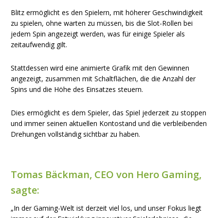
Blitz ermöglicht es den Spielern, mit höherer Geschwindigkeit
zu spielen, ohne warten zu müssen, bis die Slot-Rollen bei
jedem Spin angezeigt werden, was für einige Spieler als
zeitaufwendig gilt.
Stattdessen wird eine animierte Grafik mit den Gewinnen
angezeigt, zusammen mit Schaltflächen, die die Anzahl der
Spins und die Höhe des Einsatzes steuern.
Dies ermöglicht es dem Spieler, das Spiel jederzeit zu stoppen
und immer seinen aktuellen Kontostand und die verbleibenden
Drehungen vollständig sichtbar zu haben.
Tomas Bäckman, CEO von Hero Gaming,
sagte:
„In der Gaming-Welt ist derzeit viel los, und unser Fokus liegt