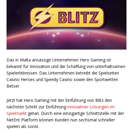
Das in Malta ansässige Unternehmen Hero Gaming ist
bekannt für Innovation und die Schaffung von unterhaltsamen
Spielerlebnissen. Das Unternehmen betreibt die Spielseiten
Casino Heroes und Speedy Casino sowie den Sportwetten
Betser.
Jetzt hat Hero Gaming mit der Einführung von Blitz den
nächsten Schritt zur Einführung
innovativer Lösungen im
Spielmarkt
getan. Durch eine einzigartige Schnittstelle mit der
NetEnt Platform können Kunden nun sechsmal schneller
spielen als sonst.