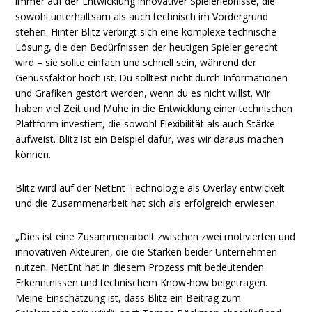
immer auf der Entwicklung innovativer Spielerlebnisse, die
sowohl unterhaltsam als auch technisch im Vordergrund
stehen. Hinter Blitz verbirgt sich eine komplexe technische
Lösung, die den Bedürfnissen der heutigen Spieler gerecht
wird – sie sollte einfach und schnell sein, während der
Genussfaktor hoch ist. Du solltest nicht durch Informationen
und Grafiken gestört werden, wenn du es nicht willst. Wir
haben viel Zeit und Mühe in die Entwicklung einer technischen
Plattform investiert, die sowohl Flexibilität als auch Stärke
aufweist. Blitz ist ein Beispiel dafür, was wir daraus machen
können.
Blitz wird auf der NetEnt-Technologie als Overlay entwickelt
und die Zusammenarbeit hat sich als erfolgreich erwiesen.
„Dies ist eine Zusammenarbeit zwischen zwei motivierten und
innovativen Akteuren, die die Stärken beider Unternehmen
nutzen. NetEnt hat in diesem Prozess mit bedeutenden
Erkenntnissen und technischem Know-how beigetragen.
Meine Einschätzung ist, dass Blitz ein Beitrag zum