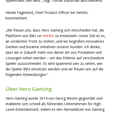
Spielemarkt sein wird“, sagt Tomas Bäckman abschließend.
Henrik Fagerlund, Chief Product Officer bei NetEnt,
kommentiert:
„Wir freuen uns, dass Hero Gaming sich entschieden hat, die
Plattform von Blitz on
NetEnt
zu entwickeln. Unser Ziel ist es,
an vorderster Front zu stehen, und wir begrüßen innovatives
Denken und kreative Initiativen unserer Kunden. Ich denke,
dass wir in Zukunft mehr von dieser Art von Produkten und
Lösungen sehen werden – um das Erlebnis auf verschiedene
Spieler zuzuschneiden. Es wird spannend sein zu sehen, wie
die Spieler Blitz einsetzen werden und wir freuen uns auf die
folgenden Entwicklungen.“
Über Hero Gaming:
Hero Gaming wurde 2014 von Georg Westin gegründet und
etablierte sich schnell als führendes Unternehmen für High-
Level-Entertainment, indem es den Nervenkitzel von Gaming