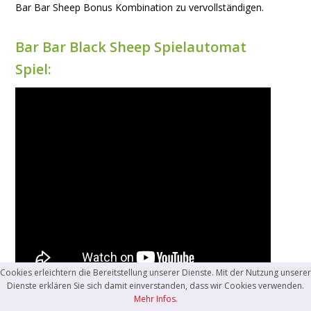
Bar Bar Sheep Bonus Kombination zu vervollständigen.
Bar Bar Black Sheep Spielautomat
Spiel:
Cookies erleichtern die Bereitstellung unserer Dienste. Mit der Nutzung unserer
Dienste erklären Sie sich damit einverstanden, dass wir Cookies verwenden.
Mehr Infos
.