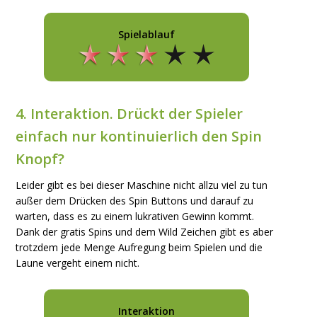
Spielablauf
4. Interaktion. Drückt der Spieler
einfach nur kontinuierlich den Spin
Knopf?
Leider gibt es bei dieser Maschine nicht allzu viel zu tun
außer dem Drücken des Spin Buttons und darauf zu
warten, dass es zu einem lukrativen Gewinn kommt.
Dank der gratis Spins und dem Wild Zeichen gibt es aber
trotzdem jede Menge Aufregung beim Spielen und die
Laune vergeht einem nicht.
Interaktion