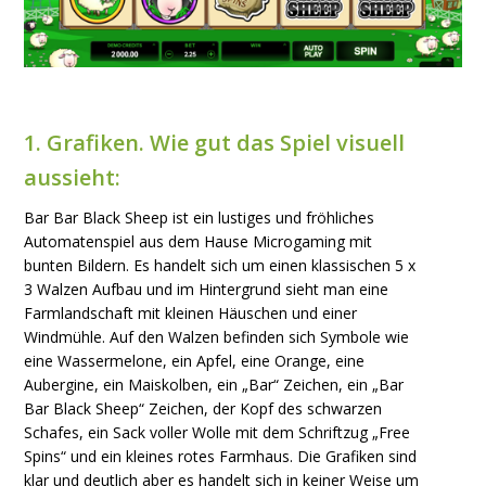
1. Grafiken. Wie gut das Spiel visuell
aussieht:
Bar Bar Black Sheep ist ein lustiges und fröhliches
Automatenspiel aus dem Hause Microgaming mit
bunten Bildern. Es handelt sich um einen klassischen 5 x
3 Walzen Aufbau und im Hintergrund sieht man eine
Farmlandschaft mit kleinen Häuschen und einer
Windmühle. Auf den Walzen befinden sich Symbole wie
eine Wassermelone, ein Apfel, eine Orange, eine
Aubergine, ein Maiskolben, ein „Bar“ Zeichen, ein „Bar
Bar Black Sheep“ Zeichen, der Kopf des schwarzen
Schafes, ein Sack voller Wolle mit dem Schriftzug „Free
Spins“ und ein kleines rotes Farmhaus. Die Grafiken sind
klar und deutlich aber es handelt sich in keiner Weise um