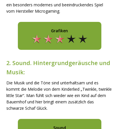
ein besonders modernes und beeindruckendes Spiel
vom Hersteller Microgaming.
Grafiken
2. Sound. Hintergrundgeräusche und
Musik:
Die Musik und die Töne sind unterhaltsam und es
kommt die Melodie von dem Kinderlied „Twinkle, twinkle
little Star“. Man fühlt sich wieder wie ein Kind auf dem
Bauernhof und hier bringt einem zusätzlich das
schwarze Schaf Glück.
Sound