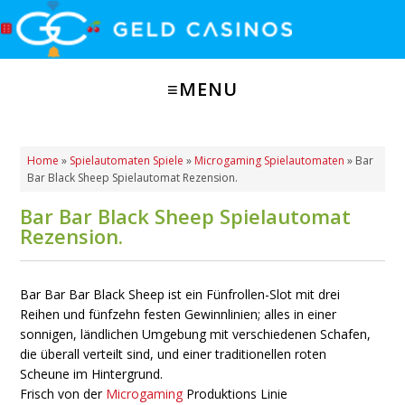
Home
»
Spielautomaten Spiele
»
Microgaming Spielautomaten
»
Bar
Bar Black Sheep Spielautomat Rezension.
Bar Bar Black Sheep Spielautomat
Rezension.
Bar Bar Bar Black Sheep ist ein Fünfrollen-Slot mit drei
Reihen und fünfzehn festen Gewinnlinien; alles in einer
sonnigen, ländlichen Umgebung mit verschiedenen Schafen,
die überall verteilt sind, und einer traditionellen roten
Scheune im Hintergrund.
Frisch von der
Microgaming
Produktions Linie