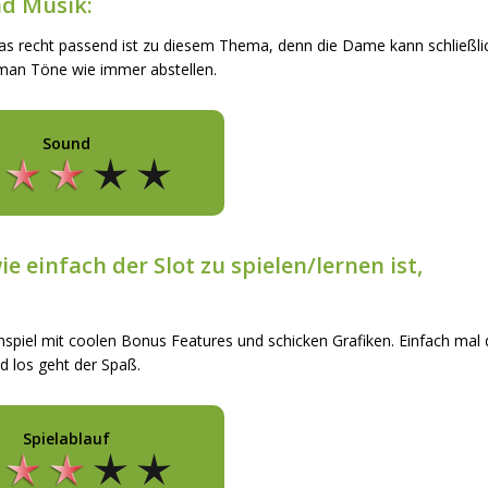
nd Musik:
as recht passend ist zu diesem Thema, denn die Dame kann schließli
 man Töne wie immer abstellen.
Sound
e einfach der Slot zu spielen/lernen ist,
spiel mit coolen Bonus Features und schicken Grafiken. Einfach mal 
d los geht der Spaß.
Spielablauf