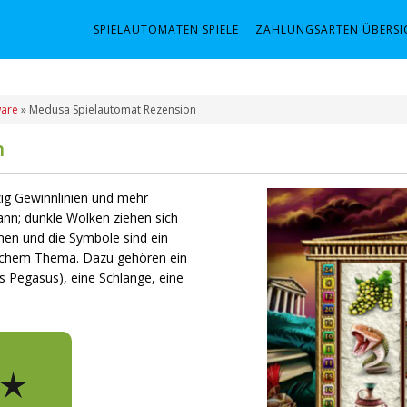
SPIELAUTOMATEN SPIELE
ZAHLUNGSARTEN ÜBERSI
ware
»
Medusa Spielautomat Rezension
n
ig Gewinnlinien und mehr
nn; dunkle Wolken ziehen sich
en und die Symbole sind ein
schem Thema. Dazu gehören ein
s Pegasus), eine Schlange, eine