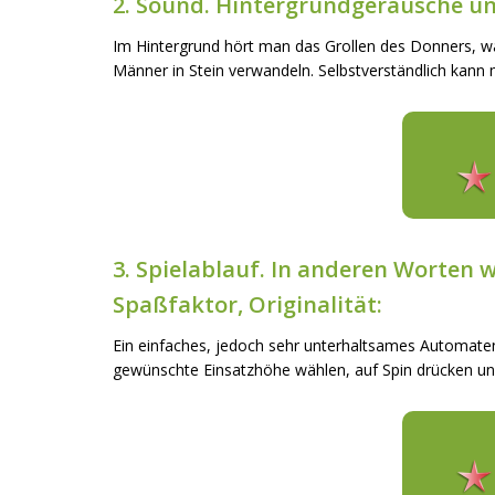
2. Sound. Hintergrundgeräusche u
Im Hintergrund hört man das Grollen des Donners, w
Männer in Stein verwandeln. Selbstverständlich kann
3. Spielablauf. In anderen Worten wi
Spaßfaktor, Originalität:
Ein einfaches, jedoch sehr unterhaltsames Automaten
gewünschte Einsatzhöhe wählen, auf Spin drücken un