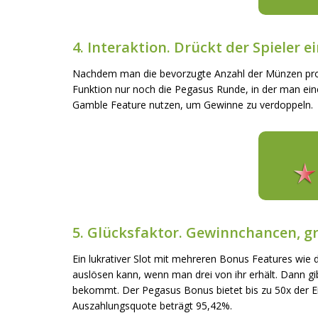
4. Interaktion. Drückt der Spieler 
Nachdem man die bevorzugte Anzahl der Münzen pro R
Funktion nur noch die Pegasus Runde, in der man ei
Gamble Feature nutzen, um Gewinne zu verdoppeln.
5. Glücksfaktor. Gewinnchancen, gr
Ein lukrativer Slot mit mehreren Bonus Features wie 
auslösen kann, wenn man drei von ihr erhält. Dann g
bekommt. Der Pegasus Bonus bietet bis zu 50x der 
Auszahlungsquote beträgt 95,42%.