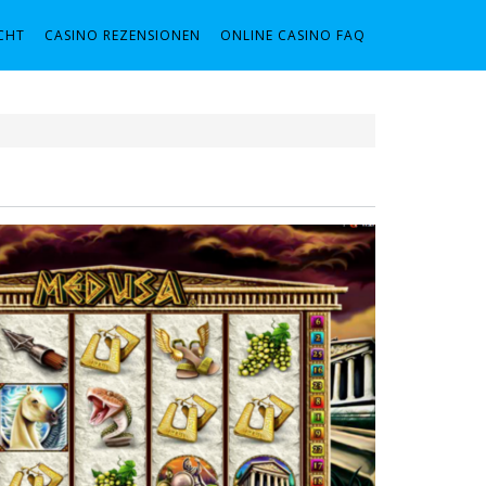
CHT
CASINO REZENSIONEN
ONLINE CASINO FAQ