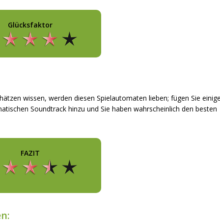
Glücksfaktor
hätzen wissen, werden diesen Spielautomaten lieben; fügen Sie einig
atischen Soundtrack hinzu und Sie haben wahrscheinlich den besten
FAZIT
n: