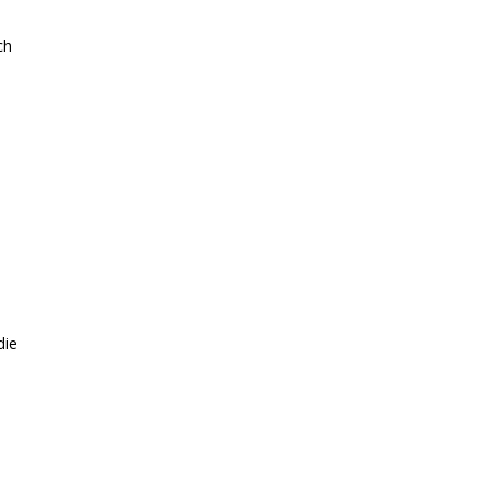
ch
die