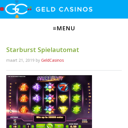
Starburst Spielautomat
maart 21, 2019
by
GeldCasinos