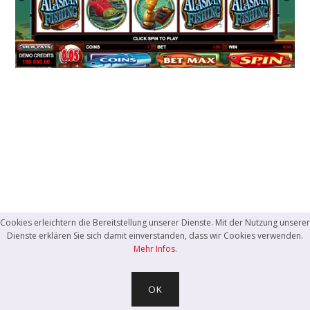
Cookies erleichtern die Bereitstellung unserer Dienste. Mit der Nutzung unserer
Dienste erklären Sie sich damit einverstanden, dass wir Cookies verwenden.
Mehr Infos
.