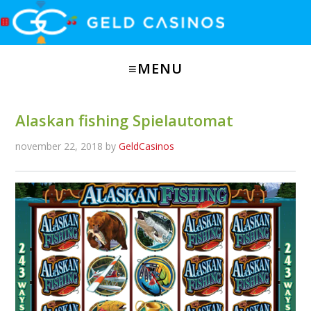
Alaskan fishing Spielautomat
november 22, 2018
by
GeldCasinos