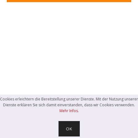
Cookies erleichtern die Bereitstellung unserer Dienste. Mit der Nutzung unserer
Dienste erklären Sie sich damit einverstanden, dass wir Cookies verwenden.
Mehr Infos
.