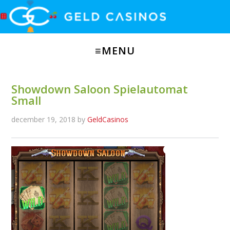
Showdown Saloon Spielautomat
Small
december 19, 2018
by
GeldCasinos