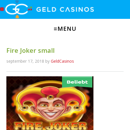
Fire Joker small
september 17, 2018
by
GeldCasinos